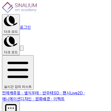
로그인
다크 모드
다크 모드
실시간 강의 리스트
전체
캐쥬얼 · 셀식
무테 · 반무테
SD · 팬시
Live2D ·
애니메이션
디자인 · 원화
배경 · 이펙트