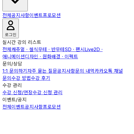
전체
공지사항
이벤트
프로모션
로그인
실시간 강의 리스트
전체
캐쥬얼 · 셀식
무테 · 반무테
SD · 팬시
Live2D ·
애니메이션
디자인 · 원화
배경 · 이펙트
문의/상담
1:1 문의하기
자주 묻는 질문
공지사항
문의 내역
카카오톡 채널
문의
수강 방법
수강 후기
수강 관리
수강 신청/연장
수강 신청 관리
이벤트/공지
전체
이벤트
공지사항
프로모션