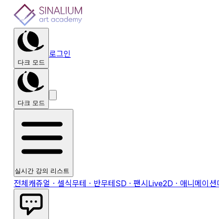
로그인
다크 모드
다크 모드
실시간 강의 리스트
전체
캐쥬얼 · 셀식
무테 · 반무테
SD · 팬시
Live2D · 애니메이션