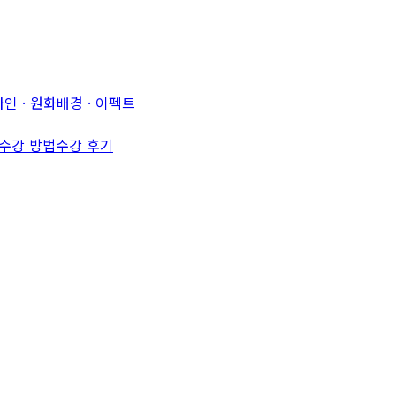
인 · 원화
배경 · 이펙트
수강 방법
수강 후기