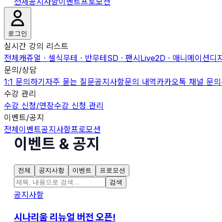
전체
공지사항
이벤트
프로모션
로그인
실시간 강의 리스트
전체
캐쥬얼 · 셀식
무테 · 반무테
SD · 팬시
Live2D · 애니메이션
디자
문의/상담
1:1 문의하기
자주 묻는 질문
공지사항
문의 내역
카카오톡 채널 문의
수강 관리
수강 신청/연장
수강 신청 관리
이벤트/공지
전체
이벤트
공지사항
프로모션
이벤트 & 공지
전체
공지사항
이벤트
프로모션
검색
공지사항
시나리움 리뉴얼 버전 오픈!