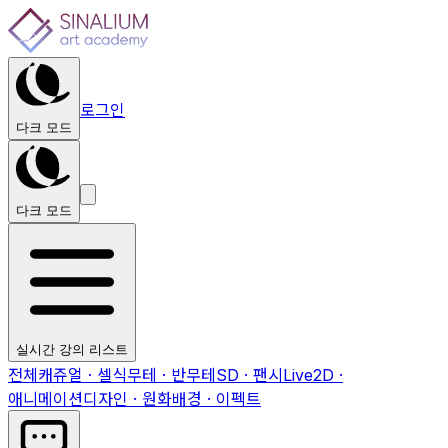
로그인
다크 모드
다크 모드
실시간 강의 리스트
전체
캐쥬얼 · 셀식
무테 · 반무테
SD · 팬시
Live2D ·
애니메이션
디자인 · 원화
배경 · 이펙트