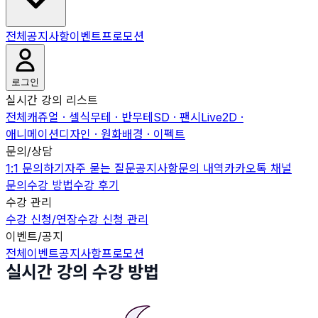
전체
공지사항
이벤트
프로모션
로그인
실시간 강의 리스트
전체
캐쥬얼 · 셀식
무테 · 반무테
SD · 팬시
Live2D ·
애니메이션
디자인 · 원화
배경 · 이펙트
문의/상담
1:1 문의하기
자주 묻는 질문
공지사항
문의 내역
카카오톡 채널
문의
수강 방법
수강 후기
수강 관리
수강 신청/연장
수강 신청 관리
이벤트/공지
전체
이벤트
공지사항
프로모션
실시간 강의 수강 방법