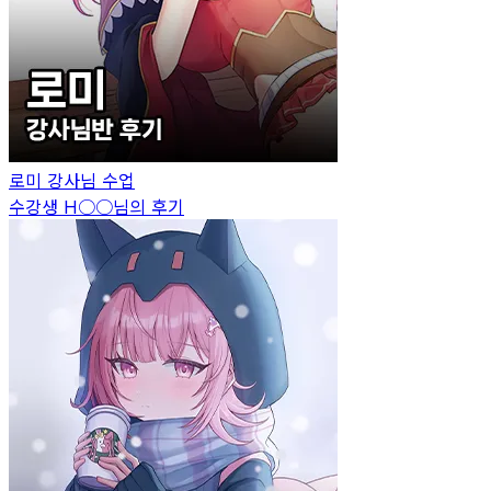
로미
강사님 수업
수강생
H○○
님의 후기