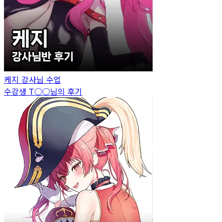
케지
강사님 수업
수강생
T○○
님의 후기