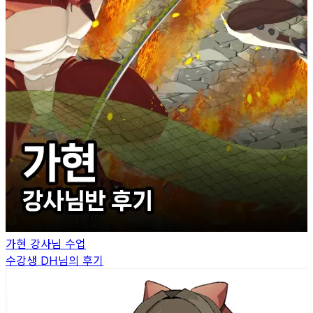
가현
강사님 수업
수강생
DH
님의 후기