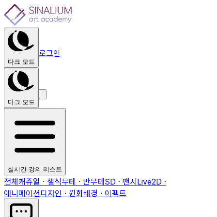
로그인
다크 모드
다크 모드
실시간 강의 리스트
전체
캐쥬얼 · 셀식
무테 · 반무테
SD · 팬시
Live2D ·
애니메이션
디자인 · 원화
배경 · 이펙트