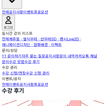
전체
공지사항
이벤트
프로모션
로그인
실시간 강의 리스트
전체
캐쥬얼 · 셀식
무테 · 반무테
SD · 팬시
Live2D ·
애니메이션
디자인 · 원화
배경 · 이펙트
문의/상담
1:1 문의하기
자주 묻는 질문
공지사항
문의 내역
카카오톡 채널
문의
수강 방법
수강 후기
수강 관리
수강 신청/연장
수강 신청 관리
이벤트/공지
전체
이벤트
공지사항
프로모션
수강 후기