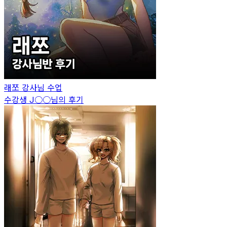
래쪼
강사님 수업
수강생
J○○
님의 후기