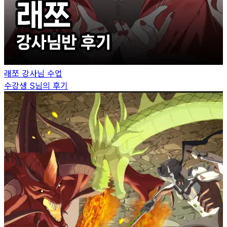
래쪼
강사님 수업
수강생
S
님의 후기